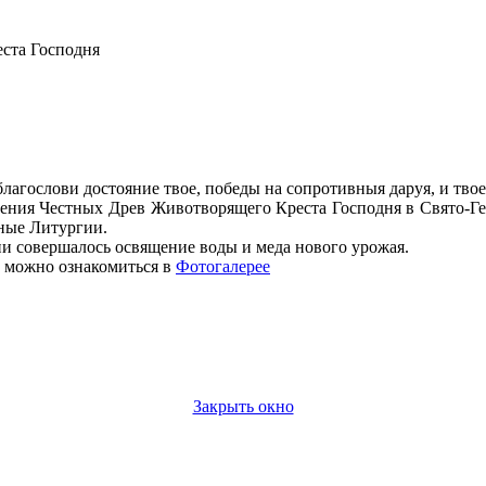
ста Господня
 благослови достояние твое, победы на сопротивныя даруя, и тво
есения Честных Древ Животворящего Креста Господня в Свято-Г
нные Литургии.
и совершалось освящение воды и меда нового урожая.
 можно ознакомиться в
Фотогалерее
Закрыть окно